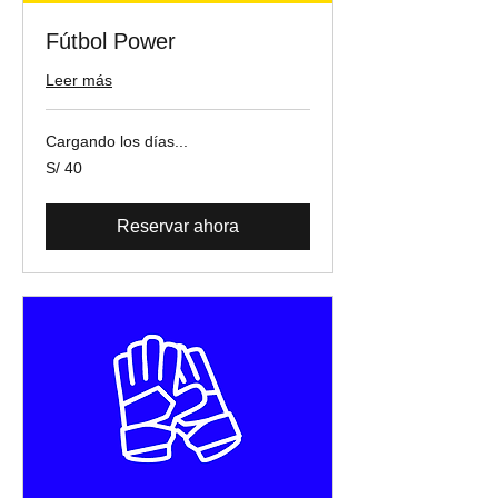
Fútbol Power
Leer más
Cargando los días...
40
S/ 40
soles
peruanos
Reservar ahora