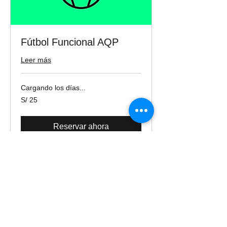
Fútbol Funcional AQP
Leer más
Cargando los días...
25
S/ 25
soles
peruanos
Reservar ahora