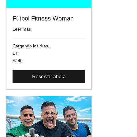
Fútbol Fitness Woman
Leer más
Cargando los días...
1 h
40
S/ 40
soles
peruanos
Reservar ahora