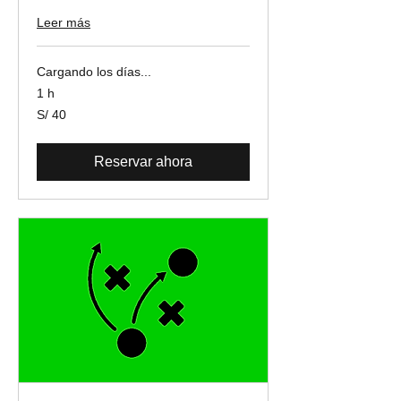
Leer más
Cargando los días...
1 h
40
S/ 40
soles
peruanos
Reservar ahora