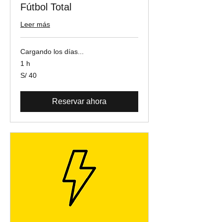
Fútbol Total
Leer más
Cargando los días...
1 h
40
S/ 40
soles
peruanos
Reservar ahora