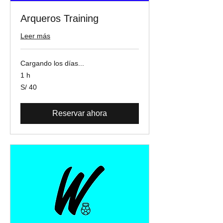
Arqueros Training
Leer más
Cargando los días...
1 h
40
S/ 40
soles
peruanos
Reservar ahora