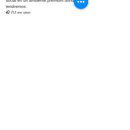
social en un ambiente premium donde 
tendremos:
🎧 DJ en vivo
🍹 Welcome Drink
Mostrar más
Sponsored by