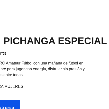
SERVAR
COMPRAR
MEMBRESÍA VIP
EVENTOS
CLUB PRO
 PICHANGA ESPECIAL
rts
O Amateur Fútbol con una mañana de fútbol en
re para jugar con energía, disfrutar sin presión y
os entre todas.
RA MUJERES
istrarse