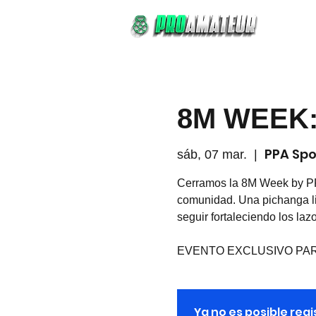
RE
8M WEEK:
PPA Spo
sáb, 07 mar.
  |  
Cerramos la 8M Week by PR
comunidad. Una pichanga lib
seguir fortaleciendo los laz
EVENTO EXCLUSIVO PA
Ya no es posible reg